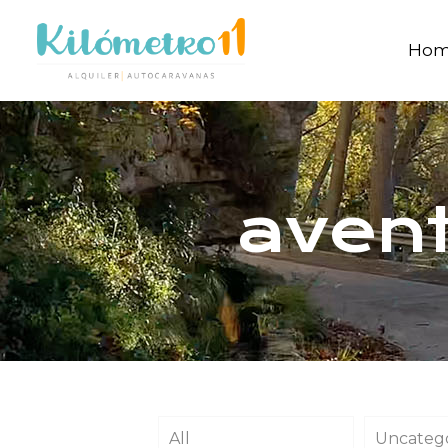
Ho
avent
All
Uncateg