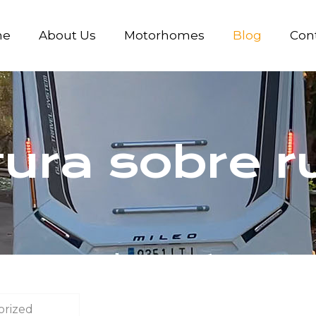
me
About Us
Motorhomes
Blog
Con
ura sobre 
orized