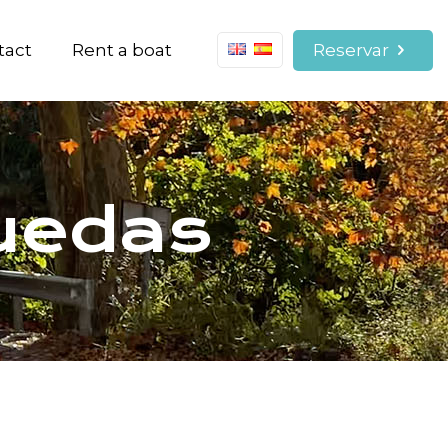
Reservar
tact
Rent a boat
ruedas